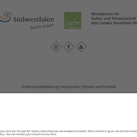
Datenschutzerklärung
|
Impressum
|
Service und Kontakt
land e. V.
c/o FD 40 Kultur und Tourismus des Märkischen Kreises / Bismarckstr. 15
T: +49 (0) 2352-966-7020
E: info@wassereisenland.de
©
2026
WasserEisenland e. V.
Cookie-Einstellungen