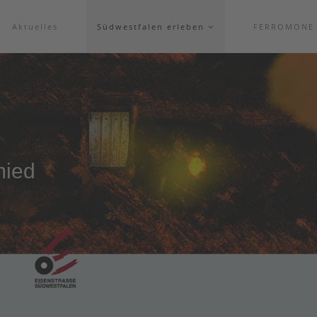
Aktuelles
Südwestfalen erleben
FERROMONE
mied