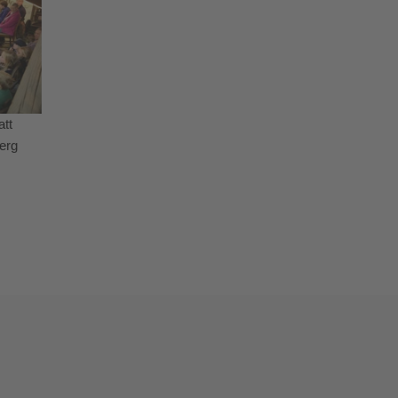
att
erg