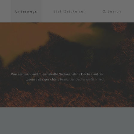
Unterwegs
StahlZeitReisen
Search
WasserEisenLand
/
Eisenstraße Südwestfalen
/
Dachse auf der
Eisenstraße gesichtet
/
Franz der Dachs als Schmied