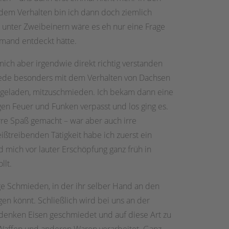
dem Verhalten bin ich dann doch ziemlich
s unter Zweibeinern wäre es eh nur eine Frage
emand entdeckt hätte.
ch aber irgendwie direkt richtig verstanden
miede besonders mit dem Verhalten von Dachsen
ingeladen, mitzuschmieden. Ich bekam dann eine
en Feuer und Funken verpasst und los ging es.
rre Spaß gemacht – war aber auch irre
ßtreibenden Tätigkeit habe ich zuerst ein
d mich vor lauter Erschöpfung ganz früh in
llt.
ige Schmieden, in der ihr selber Hand an den
 könnt. Schließlich wird bei uns an der
denken Eisen geschmiedet und auf diese Art zu