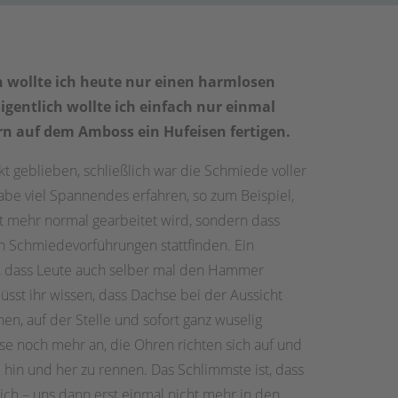
 wollte ich heute nur einen harmlosen
gentlich wollte ich einfach nur einmal
n auf dem Amboss ein Hufeisen fertigen.
t geblieben, schließlich war die Schmiede voller
abe viel Spannendes erfahren, so zum Beispiel,
t mehr normal gearbeitet wird, sondern dass
n Schmiedevorführungen stattfinden. Ein
, dass Leute auch selber mal den Hammer
sst ihr wissen, dass Dachse bei der Aussicht
n, auf der Stelle und sofort ganz wuselig
se noch mehr an, die Ohren richten sich auf und
 hin und her zu rennen. Das Schlimmste ist, dass
r ich – uns dann erst einmal nicht mehr in den