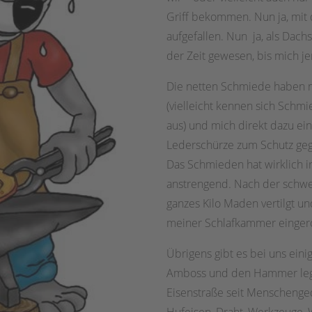
Griff bekommen. Nun ja, mit 
aufgefallen. Nun ja, als Dach
der Zeit gewesen, bis mich j
Die netten Schmiede haben mi
(vielleicht kennen sich Sch
aus) und mich direkt dazu e
Lederschürze zum Schutz geg
Das Schmieden hat wirklich i
anstrengend. Nach der schwei
ganzes Kilo Maden vertilgt un
meiner Schlafkammer eingero
Übrigens gibt es bei uns ein
Amboss und den Hammer legen
Eisenstraße seit Menschenge