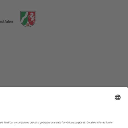
58762
Altena