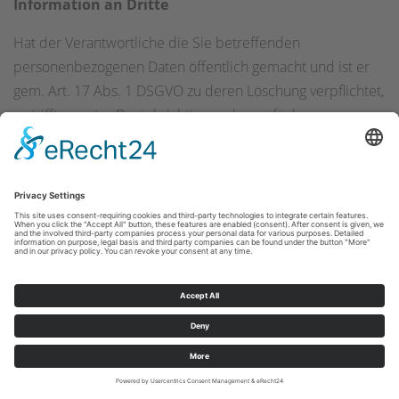
Information an Dritte
Hat der Verantwortliche die Sie betreffenden
personenbezogenen Daten öffentlich gemacht und ist er
gem. Art. 17 Abs. 1 DSGVO zu deren Löschung verpflichtet,
so trifft er unter Berücksichtigung der verfügbaren
Technologie und der Implementierungskosten
angemessene Maßnahmen, auch technischer Art, um für
die Datenverarbeitung Verantwortliche, die die
personenbezogenen Daten verarbeiten, darüber zu
informieren, dass Sie als betroffene Person von ihnen die
Löschung aller Links zu diesen personenbezogenen Daten
oder von Kopien oder Replikationen dieser
personenbezogenen Daten verlangt haben.
Das Recht auf Löschung besteht nicht, soweit die
Verarbeitung erforderlich ist