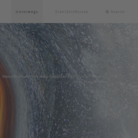
Unterwegs
StahlZeitReisen
Search
WasserEisenLand
/
Live in den Fabrikskes 2021
/
Museum Wendener
Hütte: Hütten-Festival