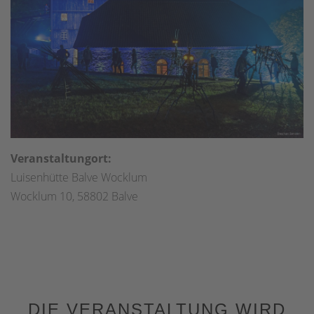
Veranstaltungort:
Luisenhütte Balve Wocklum
Wocklum 10, 58802 Balve
DIE VERANSTALTUNG WIRD