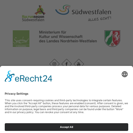
Datenschutzerklärung
|
Impressum
|
Service und Kontakt
WasserEisenland e. V.
c/o FD 40 Kultur und Tourismus des Märkischen Kreises /
Bismarckstr. 15
58762
Altena
T: +49 (0) 2352-966-7020
E: info@wassereisenland.de
©
2026
WasserEisenland e. V.