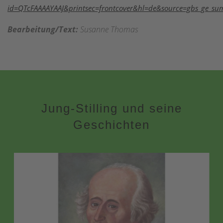
id=QTcFAAAAYAAJ&printsec=frontcover&hl=de&source=gbs_ge_s
Bearbeitung/Text:
Susanne Thomas
Jung-Stilling und seine
Geschichten