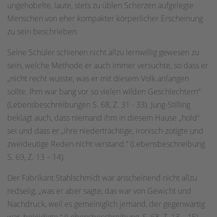
ungehobelte, laute, stets zu üblen Scherzen aufgelegte
Menschen von eher kompakter körperlicher Erscheinung
zu sein beschrieben.
Seine Schüler schienen nicht allzu lernwillig gewesen zu
sein, welche Methode er auch immer versuchte, so dass er
„nicht recht wusste, was er mit diesem Volk anfangen
sollte. Ihm war bang vor so vielen wilden Geschlechtern“
(Lebensbeschreibungen S. 68, Z. 31 - 33). Jung-Stilling
beklagt auch, dass niemand ihm in diesem Hause „hold“
sei und dass er „ihre niederträchtige, ironisch-zotigte und
zweideutige Reden nicht verstand.“ (Lebensbeschreibung
S. 69, Z. 13 – 14).
Der Fabrikant Stahlschmidt war anscheinend nicht allzu
redselig, „was er aber sagte, das war von Gewicht und
Nachdruck, weil es gemeiniglich jemand, der gegenwärtig
war, beleidigte.“ (Lebensbeschreibung, S. 68, Z. 13 – 15).