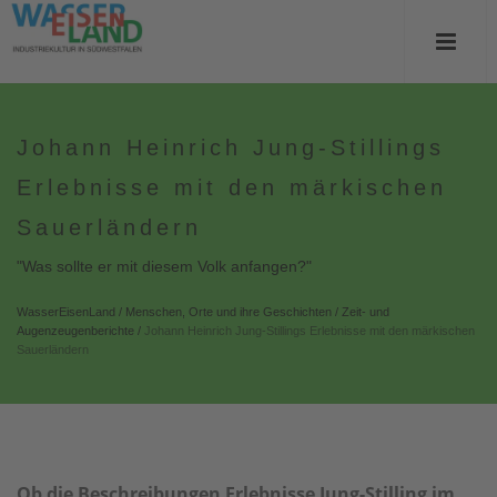
Johann Heinrich Jung-Stillings
Erlebnisse mit den märkischen
Sauerländern
"Was sollte er mit diesem Volk anfangen?"
WasserEisenLand
/
Menschen, Orte und ihre Geschichten
/
Zeit- und
Augenzeugenberichte
/
Johann Heinrich Jung-Stillings Erlebnisse mit den märkischen
Sauerländern
Ob die Beschreibungen Erlebnisse Jung-Stilling im