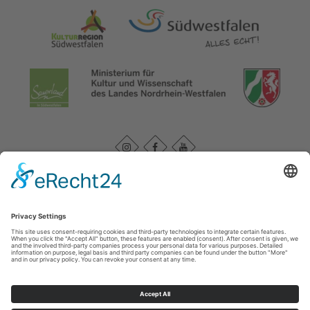
Datenschutzerklärung
|
Impressum
|
Service und Kontakt
WasserEisenland e. V.
c/o FD 40 Kultur und Tourismus des Märkischen Kreises /
Bismarckstr. 15
58762
Altena
T: +49 (0) 2352-966-7020
E: info@wassereisenland.de
©
2026
WasserEisenland e. V.