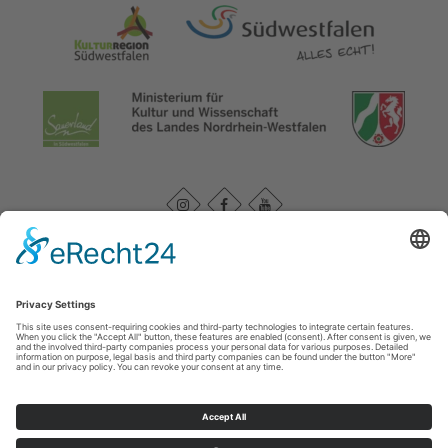
Datenschutzerklärung
|
Impressum
|
Service und Kontakt
WasserEisenland e. V.
c/o FD 40 Kultur und Tourismus des Märkischen Kreises /
Bismarckstr. 15
58762
Altena
T: +49 (0) 2352-966-7020
E: info@wassereisenland.de
©
2026
WasserEisenland e. V.