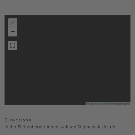
+
−
Leaflet
|
©
OpenStreetMap
contributors
Directions
in der Plettenberger Innenstadt am Stephansdachstuhl