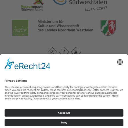
Datenschutzerklärung
|
Impressum
|
Service und Kontakt
WasserEisenland e. V.
c/o FD 40 Kultur und Tourismus des Märkischen Kreises /
Bismarckstr. 15
58762
Altena
T: +49 (0) 2352-966-7020
E: info@wassereisenland.de
©
2026
WasserEisenland e. V.
Cookie-Einstellungen