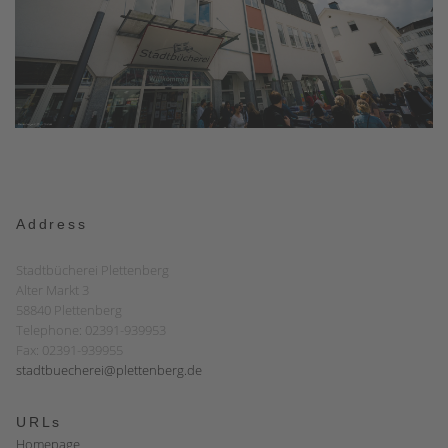
Address
Stadtbücherei Plettenberg
Alter Markt 3
58840 Plettenberg
Telephone: 02391-939953
Fax: 02391-939955
stadtbuecherei@plettenberg.de
URLs
Homepage