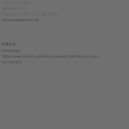
Fritz-Kühn-Platz 1
58636 Iserlohn
Telephone: 02371-217-1961/1963
museum@iserlohn.de
URLs
Homepage
https://www.iserlohn.de/kultur/museen/stadtmuseum-iserl
ohn/anfahrt