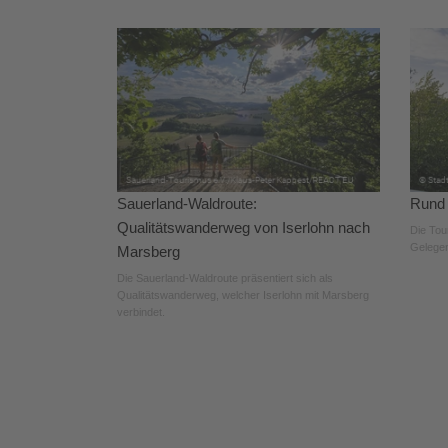
Sauerland-Waldroute:
Rund 
Qualitätswanderweg von Iserlohn nach
Die Tou
Gelegen
Marsberg
Die Sauerland-Waldroute präsentiert sich als
Qualitätswanderweg, welcher Iserlohn mit Marsberg
verbindet.