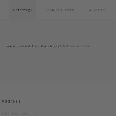
Unterwegs
StahlZeitReisen
Search
WasserEisenLand
/
Open Data Hub POIs
/
Stadtmuseum Iserlohn
Address
Stadtmuseum Iserlohn