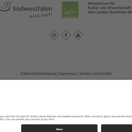
Datenschutzerklärung
|
Impressum
|
Service und Kontakt
land e. V.
c/o FD 40 Kultur und Tourismus des Märkischen Kreises / Bismarckstr. 15
T: +49 (0) 2352-966-7020
E: info@wassereisenland.de
©
2026
WasserEisenland e. V.
Cookie-Einstellungen