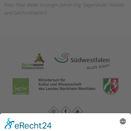
Foto: Peter Weller in jungen Jahren (Slg. Siegerländer Heimat-
und Geschichtsverein)