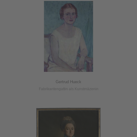
Gertrud Hueck
Fabrikantengattin als Kunstmäzenin