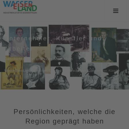
Unternehmer, Künstler und
Arbeiter
Geschichten von und über Menschen
WasserEisenLand
/
Menschen, Orte und ihre Geschichten
/
Unternehmer, Künstler
und Arbeiter
Persönlichkeiten, welche die
Region geprägt haben