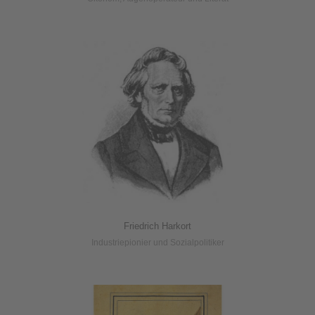
Friedrich Harkort
Industriepionier und Sozialpolitiker