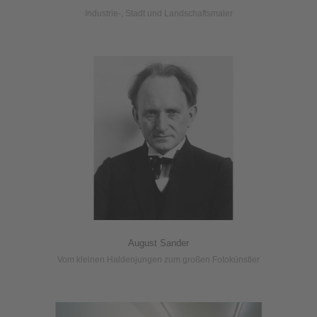
Industrie-, Stadt und Landschaftsmaler
August Sander
Vom kleinen Haldenjungen zum großen Fotokünstler