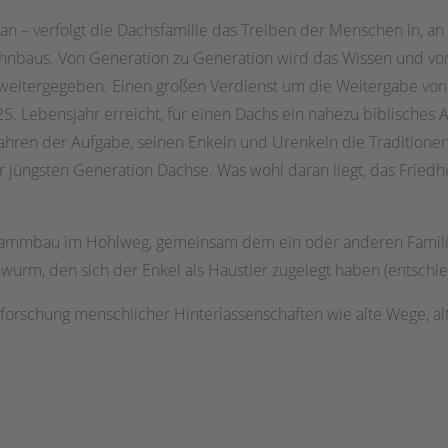
man – verfolgt die Dachsfamilie das Treiben der Menschen in, 
hnbaus. Von Generation zu Generation wird das Wissen und vor 
weitergegeben. Einen großen Verdienst um die Weitergabe vo
5. Lebensjahr erreicht, für einen Dachs ein nahezu biblisches A
Jahren der Aufgabe, seinen Enkeln und Urenkeln die Traditione
er jüngsten Generation Dachse. Was wohl daran liegt, das Frie
stammbau im Hohlweg, gemeinsam dem ein oder anderen Familie
urm, den sich der Enkel als Haustier zugelegt haben (entschie
forschung menschlicher Hinterlassenschaften wie alte Wege, al