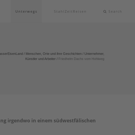
Unterwegs
StahlZeitReisen
Search
sserEisenLand
/
Menschen, Orte und ihre Geschichten
/
Unternehmer,
Künstler und Arbeiter
/
Friedhelm Dachs vom Hohlweg
ang irgendwo in einem südwestfälischen