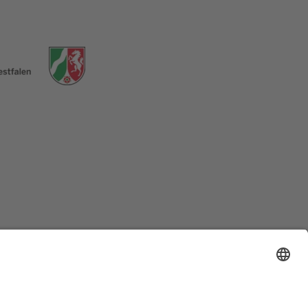
58762
Altena