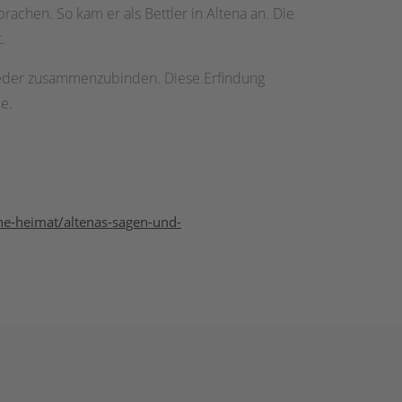
achen. So kam er als Bettler in Altena an. Die
.
wieder zusammenzubinden. Diese Erfindung
be.
ne-heimat/altenas-sagen-und-