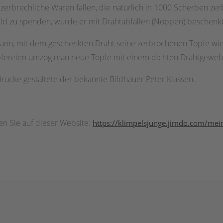
erbrechliche Waren fallen, die natürlich in 1000 Scherben zerbr
 Geld zu spenden, wurde er mit Drahtabfällen (Noppen) beschenkt
begann, mit dem geschenkten Draht seine zerbrochenen Töpfe 
Töpfereien umzog man neue Töpfe mit einem dichten Drahtgewe
-Brücke gestaltete der bekannte Bildhauer Peter Klassen.
den Sie auf dieser Website:
https://klimpelsjunge.jimdo.com/mei