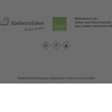
Datenschutzerklärung
|
Impressum
|
Service und Kontakt
land e. V.
c/o FD 40 Kultur und Tourismus des Märkischen Kreises / Bismarckstr. 15
T: +49 (0) 2352-966-7020
E: info@wassereisenland.de
©
2026
WasserEisenland e. V.