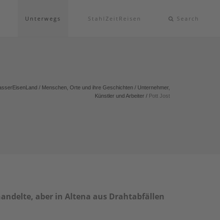
Unterwegs
StahlZeitReisen
Search
sserEisenLand
/
Menschen, Orte und ihre Geschichten
/
Unternehmer,
Künstler und Arbeiter
/
Pott Jost
 handelte, aber in Altena aus Drahtabfällen