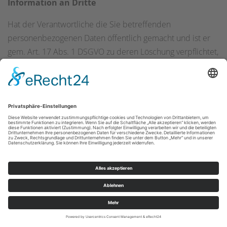
Information an Dritte
Hat der Verantwortliche die Sie betreffenden
personenbezogenen Daten öffentlich gemacht und ist er
gem. Art. 17 Abs. 1 DSGVO zu deren Löschung verpflichtet,
so trifft er unter Berücksichtigung der verfügbaren
Technologie und der Implementierungskosten
angemessene Maßnahmen, auch technischer Art, um für
die Datenverarbeitung Verantwortliche, die die
personenbezogenen Daten verarbeiten, darüber zu
informieren, dass Sie als betroffene Person von ihnen die
Löschung aller Links zu diesen personenbezogenen Daten
oder von Kopien oder Replikationen dieser
personenbezogenen Daten verlangt haben.
Das Recht auf Löschung besteht nicht, soweit die
Verarbeitung erforderlich ist