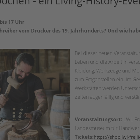
chen - ein Living-History-Eve
bis 17 Uhr
chreiber vom Drucker des 19. Jahrhunderts? Und wie ha
Bei dieser neuen Veranstaltun
Leben und die Arbeit in ver
Kleidung, Werkzeuge und Möb
zum Fragenstellen ein. Im Ge
Werkstätten werden Untersc
Zeiten augenfällig und verstä
Veranstaltungsort:
LWL-Fr
Landesmuseum für Handwerk
Tickets:
https://shop.lwl-fre