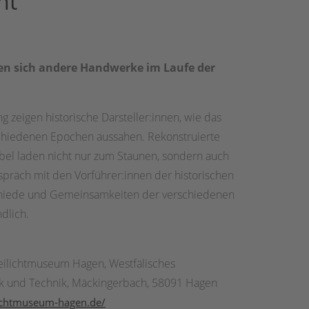
nt
ben sich andere Handwerke im Laufe der
g zeigen historische Darsteller:innen, wie das
schiedenen Epochen aussahen. Rekonstruierte
el laden nicht nur zum Staunen, sondern auch
spräch mit den Vorführer:innen der historischen
hiede und Gemeinsamkeiten der verschiedenen
ndlich.
eilichtmuseum Hagen, Westfälisches
 und Technik, Mäckingerbach, 58091 Hagen
ilichtmuseum-hagen.de/