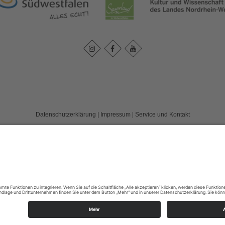
Datenschutzerklärung
|
Impressum
|
Service und Kontakt
land e. V.
c/o FD 40 Kultur und Tourismus des Märkischen Kreises / Bismarckstr. 15
T: +49 (0) 2352-966-7020
E: info@wassereisenland.de
©
2026
WasserEisenland e. V.
Cookie-Einstellungen