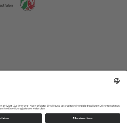
58762
Altena