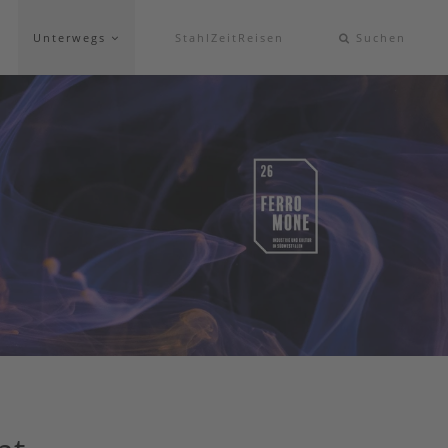
Unterwegs
StahlZeitReisen
Suchen