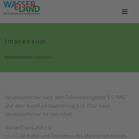
Impressum
WasserEisenLand
/
Impressum
Verantwortlicher nach dem Telemediengesetz § 5 TMG
und dem Rundfunkstaatsvertrag § 55 RStV sowie
Verantwortlicher für den Inhalt
WasserEisenLand e.V.
c/o FD 40 Kultur und Tourismus des Märkischen Kreises