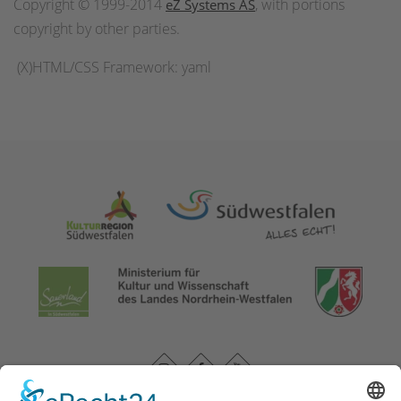
Copyright © 1999-2014
, with portions
eZ Systems AS
copyright by other parties.
(X)HTML/CSS Framework: yaml