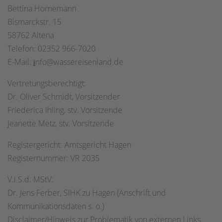
Bettina Hornemann
Bismarckstr. 15
58762 Altena
Telefon: 02352 966-7020
E-Mail:
nfo@wassereisenland.de
i
Vertretungsberechtigt:
Dr. Oliver Schmidt, Vorsitzender
Friederica Ihling, stv. Vorsitzende
Jeanette Metz, stv. Vorsitzende
Registergericht: Amtsgericht Hagen
Registernummer: VR 2035
V.i.S.d. MStV:
Dr. Jens Ferber, SIHK zu Hagen (Anschrift und
Kommunikationsdaten s. o.)
Disclaimer/Hinweis zur Problematik von externen Links