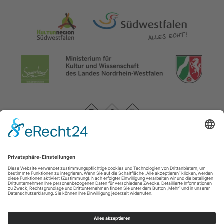
Datenschutzerklärung
|
Impressum
|
Service und Kontakt
WasserEisenland e. V.
c/o FD 40 Kultur und Tourismus des Märkischen Kreises /
Bismarckstr. 15
58762
Altena
T: +49 (0) 2352-966-7020
E: info@wassereisenland.de
©
2026
WasserEisenland e. V.