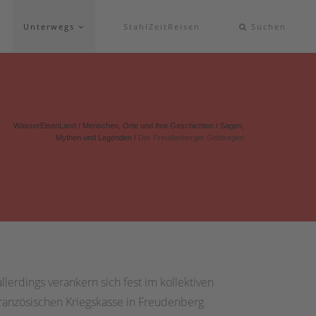
Unterwegs
StahlZeitReisen
Suchen
WasserEisenLand
/
Menschen, Orte und ihre Geschichten
/
Sagen,
Mythen und Legenden
/
Der Freudenberger Geldsegen
erdings verankern sich fest im kollektiven
ranzösischen Kriegskasse in Freudenberg