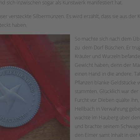
d sich inzwischen sogar als Kunstwerk manifestiert hat.
r versteckte Silbermünzen. Es wird erzählt, dass sie aus der 
teckt haben.
So machte sich nach dem Übe
zu dem Dorf Büschen. Er trug
Kräuter und Wurzeln befanden
Gewicht haben, denn der Ma
einen Hand in die andere. Ta
Pflanzen blanke Geldstücke v
stammten. Glücklich war der
Furcht vor Dieben quälte ihn
Hellbach in Verwahrung gebe
wachte im Hauberg über den 
und brachte seinem Schwager 
den Eimer samt Inhalt in der 