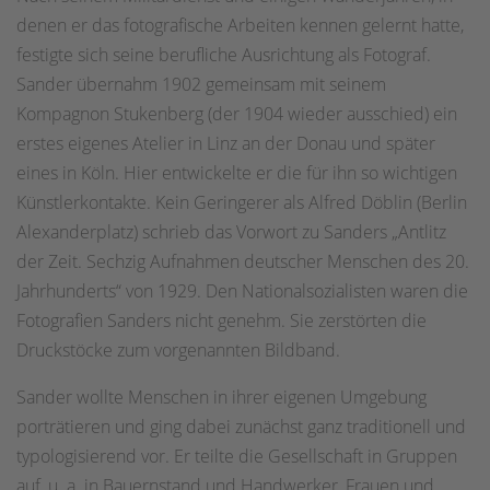
denen er das fotografische Arbeiten kennen gelernt hatte,
festigte sich seine berufliche Ausrichtung als Fotograf.
Sander übernahm 1902 gemeinsam mit seinem
Kompagnon Stukenberg (der 1904 wieder ausschied) ein
erstes eigenes Atelier in Linz an der Donau und später
eines in Köln. Hier entwickelte er die für ihn so wichtigen
Künstlerkontakte. Kein Geringerer als Alfred Döblin (Berlin
Alexanderplatz) schrieb das Vorwort zu Sanders „Antlitz
der Zeit. Sechzig Aufnahmen deutscher Menschen des 20.
Jahrhunderts“ von 1929. Den Nationalsozialisten waren die
Fotografien Sanders nicht genehm. Sie zerstörten die
Druckstöcke zum vorgenannten Bildband.
Sander wollte Menschen in ihrer eigenen Umgebung
porträtieren und ging dabei zunächst ganz traditionell und
typologisierend vor. Er teilte die Gesellschaft in Gruppen
auf, u. a. in Bauernstand und Handwerker, Frauen und