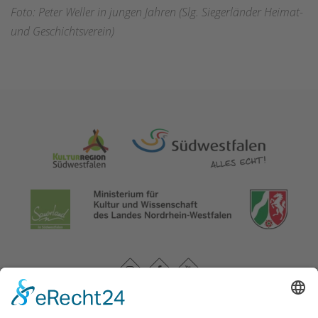
Foto: Peter Weller in jungen Jahren (Slg. Siegerländer Heimat-
und Geschichtsverein)