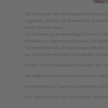
Das Foto wurde 1891 im Haardter Hammerwerk 
umgestellt, 1909 von der Bremerhütte übernomm
Straße (Gothaer-Haus).
Die Aufnahme ist von dem Fotograf Schmeck, Sieg
Krankheit an Lungenentzündung starb. Die Arbei
"Schmiedetaubheit", an Erkrankungen des Atemapp
den Genuß des verdienten Ruhestandes, sondern
Auf dem Bild sind desweiteren zu sehen: der H
Alle tragen die tyische Arbeitskleidung der Ham
Informationen von Traude Fries, Weidenau, mit 
Foto: Karl Fries 1891 von Foto Schmeck, Weiden