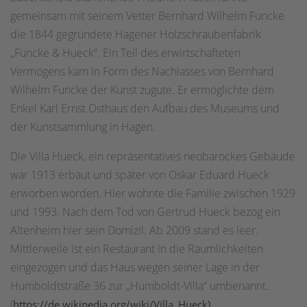
gemeinsam mit seinem Vetter Bernhard Wilhelm Funcke
die 1844 gegründete Hagener Holzschraubenfabrik
„Funcke & Hueck“. Ein Teil des erwirtschafteten
Vermögens kam in Form des Nachlasses von Bernhard
Wilhelm Funcke der Kunst zugute. Er ermöglichte dem
Enkel Karl Ernst Osthaus den Aufbau des Museums und
der Kunstsammlung in Hagen.
Die Villa Hueck, ein repräsentatives neobarockes Gebäude
war 1913 erbaut und später von Oskar Eduard Hueck
erworben worden. Hier wohnte die Familie zwischen 1929
und 1993. Nach dem Tod von Gertrud Hueck bezog ein
Altenheim hier sein Domizil. Ab 2009 stand es leer.
Mittlerweile ist ein Restaurant in die Räumlichkeiten
eingezogen und das Haus wegen seiner Lage in der
Humboldtstraße 36 zur „Humboldt-Villa“ umbenannt.
(
https://de.wikipedia.org/wiki/Villa_Hueck)