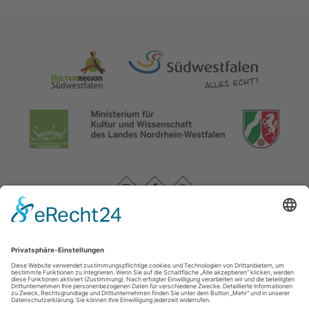
Datenschutzerklärung
|
Impressum
|
Service und Kontakt
WasserEisenland e. V.
c/o FD 40 Kultur und Tourismus des Märkischen Kreises /
Bismarckstr. 15
58762
Altena