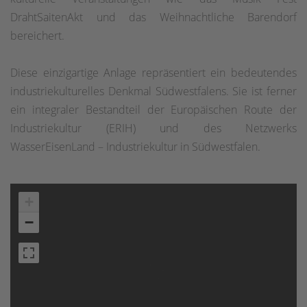
DrahtSaitenAkt und das Weihnachtliche Barendorf
bereichert.
Diese einzigartige Anlage repräsentiert ein bedeutendes
industriekulturelles Denkmal Südwestfalens. Sie ist ferner
ein integraler Bestandteil der Europäischen Route der
Industriekultur (ERIH) und des Netzwerks
WasserEisenLand – Industriekultur in Südwestfalen.
+
−