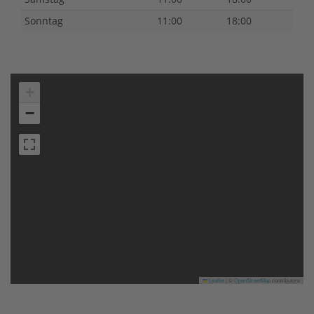
Sonntag
11:00
18:00
+
−
Leaflet
|
©
OpenStreetMap
contributors