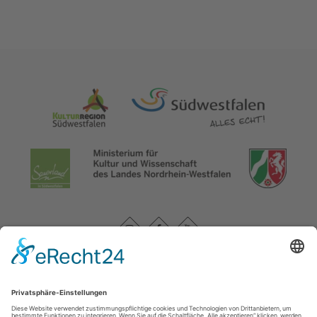
Datenschutzerklärung
|
Impressum
|
Service und Kontakt
WasserEisenland e. V.
c/o FD 40 Kultur und Tourismus des Märkischen Kreises /