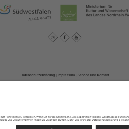
Datenschutzerklärung
|
Impressum
|
Service und Kontakt
land e. V.
c/o FD 40 Kultur und Tourismus des Märkischen Kreises / Bismarckstr. 15
T: +49 (0) 2352-966-7020
E: info@wassereisenland.de
©
2026
WasserEisenland e. V.
Cookie-Einstellungen