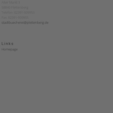
Alter Markt 3
58840 Plettenberg
Telefon: 02391-939953
Fax: 02391-939955
stadtbuecherei@plettenberg.de
Links
Homepage