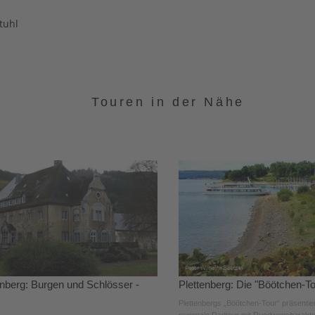
tuhl
Touren in der Nähe
enberg: Burgen und Schlösser -
Plettenberg: Die "Böötchen-To
Plettenbergs „Böötchen-Tour“ präsentier
regionale Radtour mit Rundwegcharakte