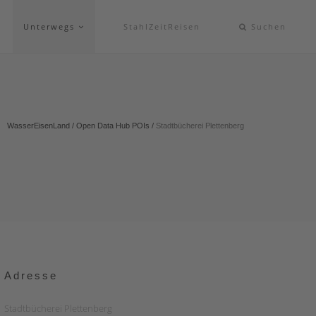
Unterwegs
StahlZeitReisen
Suchen
WasserEisenLand
/
Open Data Hub POIs
/
Stadtbücherei Plettenberg
Adresse
Stadtbücherei Plettenberg