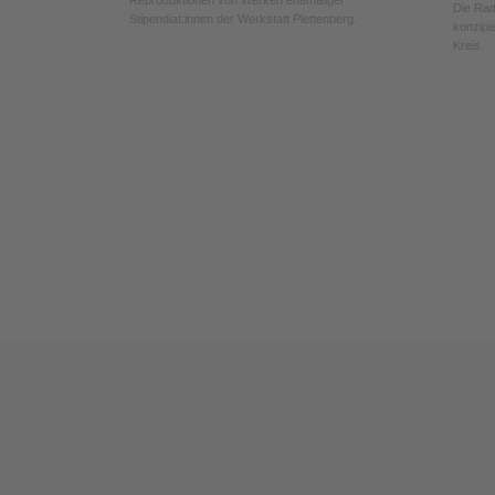
Die Rad
Stipendiat:innen der Werkstatt Plettenberg.
konzipi
Kreis.