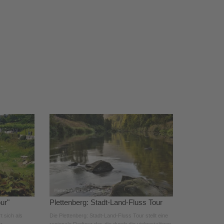
ur"
Plettenberg: Stadt-Land-Fluss Tour
t sich als
Die Plettenberg: Stadt-Land-Fluss Tour stellt eine
r.
regionale Radtour dar, die durch die vielgestaltigen