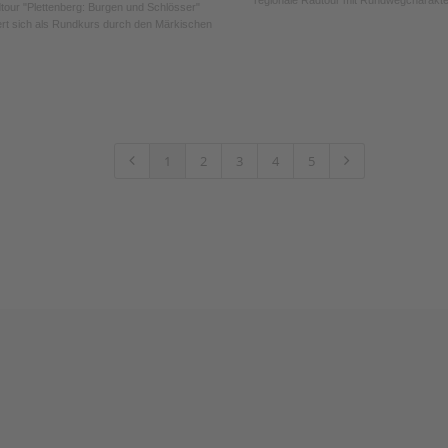
tour "Plettenberg: Burgen und Schlösser"
ert sich als Rundkurs durch den Märkischen
1
2
3
4
5