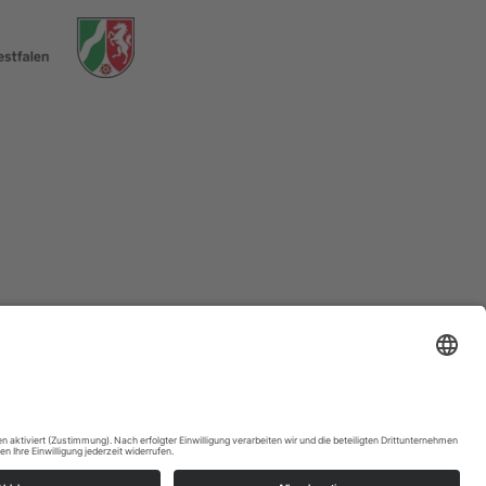
58762
Altena