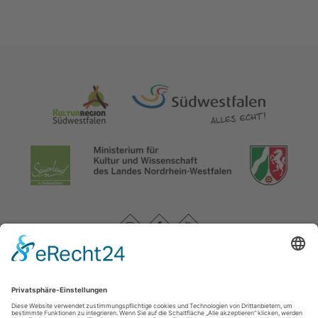
Datenschutzerklärung
|
Impressum
|
Service und Kontakt
WasserEisenland e. V.
c/o FD 40 Kultur und Tourismus des Märkischen Kreises /