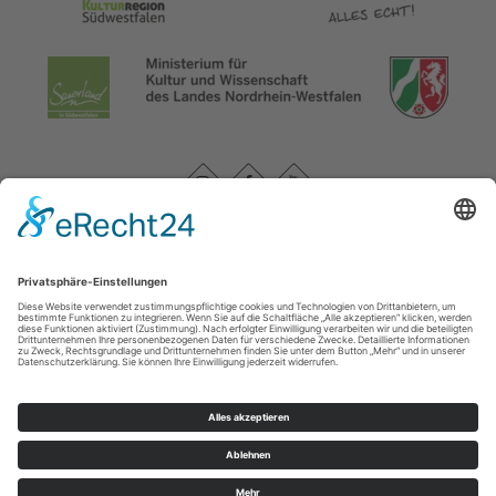
Datenschutzerklärung
|
Impressum
|
Service und Kontakt
WasserEisenland e. V.
c/o FD 40 Kultur und Tourismus des Märkischen Kreises /
Bismarckstr. 15
58762
Altena
T: +49 (0) 2352-966-7020
E: info@wassereisenland.de
©
2026
WasserEisenland e. V.
Cookie-Einstellungen