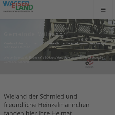
Gemeinde Wilnsdorf
Wieland der Schmied und freundliche Heinzelmännchen fanden
hier ihre Heimat
WasserEisenLand
/
Eisenstraße Südwestfalen
/
Unterwegs auf der Eisenstraße
/
Gemeinde Wilnsdorf
Wieland der Schmied und
freundliche Heinzelmännchen
fanden hier ihre Heimat