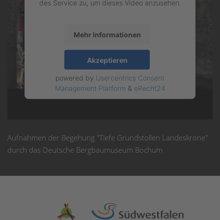
des Service zu, um dieses Video anzusehen.
Mehr Informationen
Akzeptieren
powered by
Usercentrics Consent
Management Platform
&
eRecht24
Aufnahmen der Begehung "Tiefe Grundstollen Landeskrone"
durch das Deutsche Bergbaumuseum Bochum