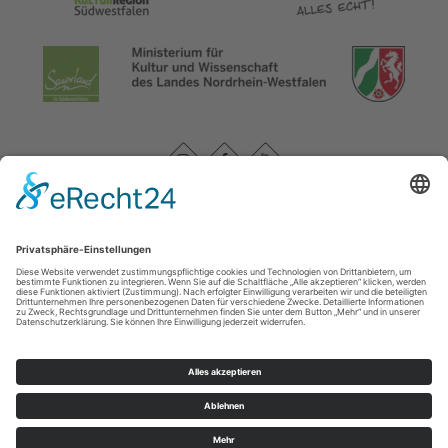
Management Platform
&
eRecht24
Datenschutzerklärung
|
Impressum
|
Service und Kontakt
WasserEisenland e. V.
c/o FD 40 Kultur und Tourismus des Märkischen Kreises /
Bismarckstr. 15
58762
Altena
T: +49 (0) 2352-966-7020
E: info@wassereisenland.de
©
2026
WasserEisenland e. V.
Cookie-Einstellungen