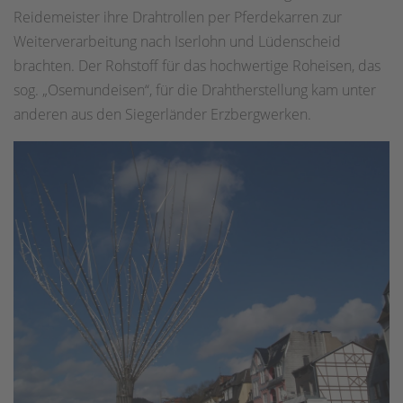
Reidemeister ihre Drahtrollen per Pferdekarren zur
Weiterverarbeitung nach Iserlohn und Lüdenscheid
brachten. Der Rohstoff für das hochwertige Roheisen, das
sog. „Osemundeisen“, für die Drahtherstellung kam unter
anderen aus den Siegerländer Erzbergwerken.