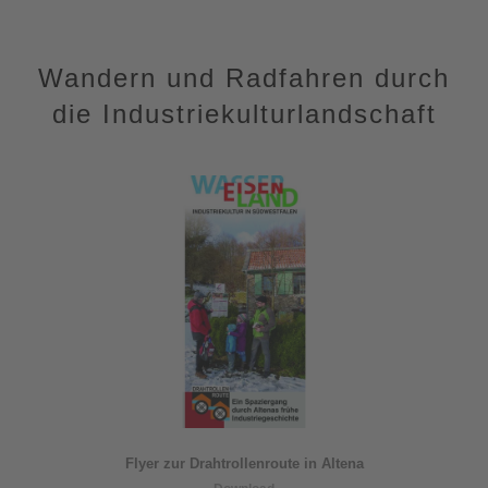
Mehr Informationen
Wandern und Radfahren durch
Akzeptieren
die Industriekulturlandschaft
powered by
Usercentrics Consent
Management Platform
&
eRecht24
Flyer zur Drahtrollenroute in Altena