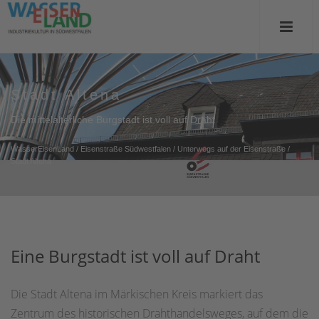
Stadt Altena
Die mittelalterliche Burgstadt ist voll auf Draht
WasserEisenLand
/
Eisenstraße Südwestfalen
/
Unterwegs auf der Eisenstraße
/
Stadt Altena
Eine Burgstadt ist voll auf Draht
Die Stadt Altena im Märkischen Kreis markiert das
Zentrum des historischen Drahthandelsweges, auf dem die