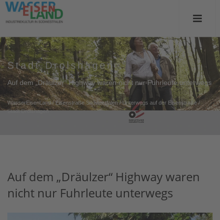
Stadt Drolshagen
Auf dem „Dräulzer“ Highway waren nicht nur Fuhrleute unterwegs
WasserEisenLand
/
Eisenstraße Südwestfalen
/
Unterwegs auf der Eisenstraße
/
Stadt Drolshagen
Auf dem „Dräulzer“ Highway waren
nicht nur Fuhrleute unterwegs