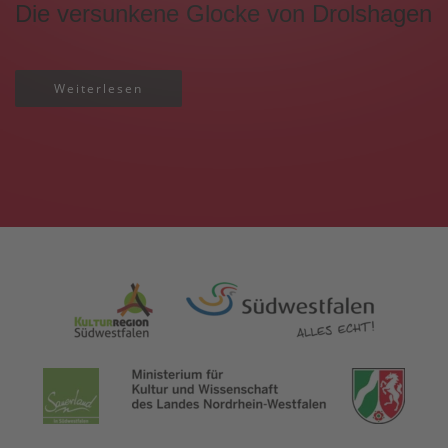
Die versunkene Glocke von Drolshagen
Weiterlesen