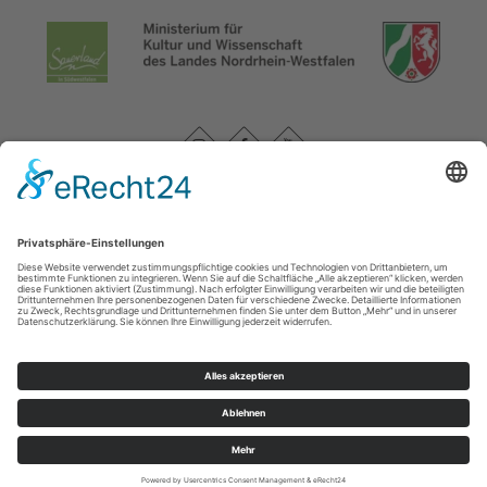
Datenschutzerklärung
|
Impressum
|
Service und Kontakt
WasserEisenland e. V.
c/o FD 40 Kultur und Tourismus des Märkischen Kreises /
Bismarckstr. 15
58762
Altena
T: +49 (0) 2352-966-7020
E: info@wassereisenland.de
©
2026
WasserEisenland e. V.
Cookie-Einstellungen