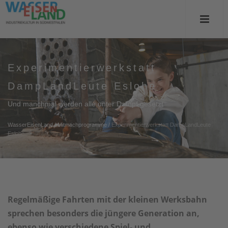
Experimentierwerkstatt
DampLandLeute Eslohe
Und manchmal werden alle unter Dampf gesetzt
WasserEisenLand
/
Mitmachprogramme
/
Experimentierwerkstatt DampLandLeute
Eslohe
Regelmäßige Fahrten mit der kleinen Werksbahn
sprechen besonders die jüngere Generation an,
ebenso wie verschiedene Spiel- und