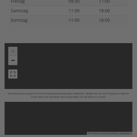
Freitag
09:30
17:00
Samstag
11:00
18:00
Sonntag
11:00
18:00
+
−
Die Karte wurde aufgrund Ihrer Privatsphäreeinstellungen deaktiviert, klicken Sie auf das Fingerprint Symbol
unten links und aktivieren Sie Google Maps um die Karte zu nutzen.
Leaflet
|
©
OpenStreetMap
contributors