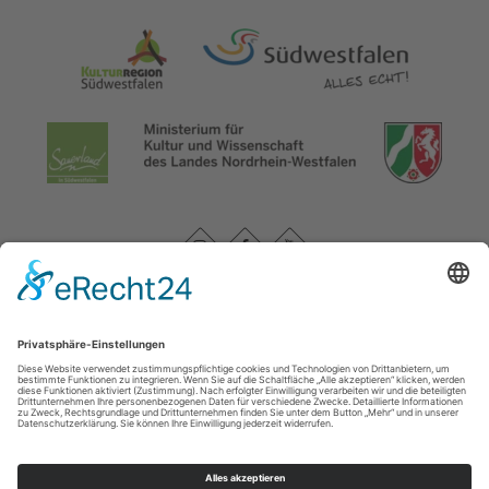
Datenschutzerklärung
|
Impressum
|
Service und Kontakt
WasserEisenland e. V.
c/o FD 40 Kultur und Tourismus des Märkischen Kreises /
Bismarckstr. 15
58762
Altena
T: +49 (0) 2352-966-7020
E: info@wassereisenland.de
©
2026
WasserEisenland e. V.