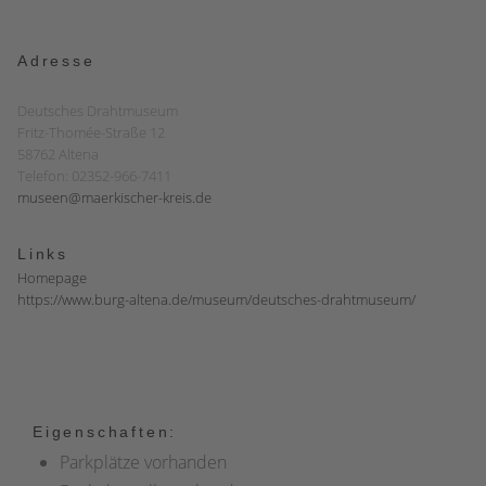
Adresse
Deutsches Drahtmuseum
Fritz-Thomée-Straße 12
58762 Altena
Telefon: 02352-966-7411
museen@maerkischer-kreis.de
Links
Homepage
https://www.burg-altena.de/museum/deutsches-drahtmuseum/
Eigenschaften:
Parkplätze vorhanden