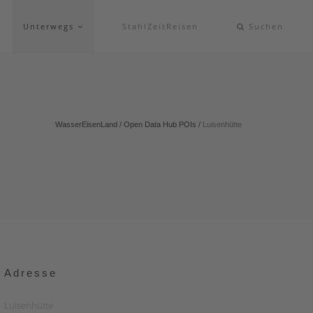
Unterwegs
StahlZeitReisen
Suchen
WasserEisenLand
/
Open Data Hub POIs
/
Luisenhütte
Adresse
Luisenhütte