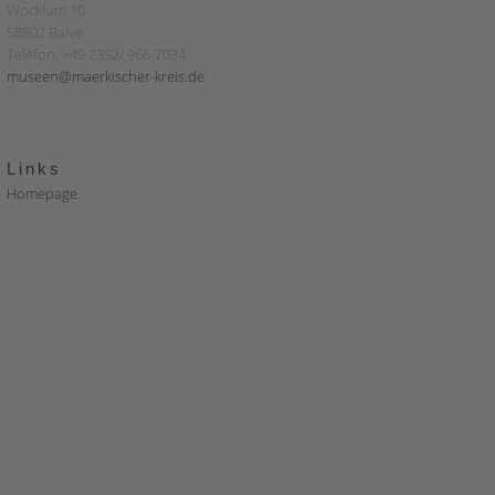
Wocklum 10
58802 Balve
Telefon: +49 2352/ 966-7034
museen@maerkischer-kreis.de
Links
Homepage