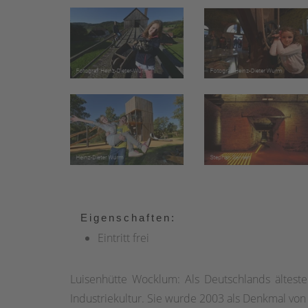
Eigenschaften:
Eintritt frei
Luisenhütte Wocklum: Als Deutschlands ältest
Industriekultur. Sie wurde 2003 als Denkmal von