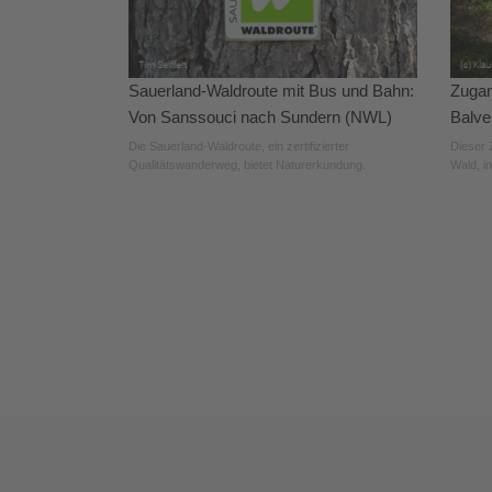
Sauerland-Waldroute mit Bus und Bahn:
Zugan
Von Sanssouci nach Sundern (NWL)
Balve
Die Sauerland-Waldroute, ein zertifizierter
Dieser 
Qualitätswanderweg, bietet Naturerkundung.
Wald, in