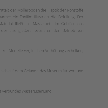
ittelt der Möllerboden die Haptik der Rohstoffe
ärme; ein Tonfilm illustriert die Befüllung. Der
aterial fließt ins Masselbett. Im Gebläsehaus
 der Eisengießerei evozieren den Betrieb von
icke. Modelle vergleichen Verhüttungstechniken;
 sich auf dem Gelände das Museum für Vor- und
des Verbundes WasserEisenLand.