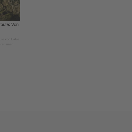
oute: Von
ute von Balve
rer:innen