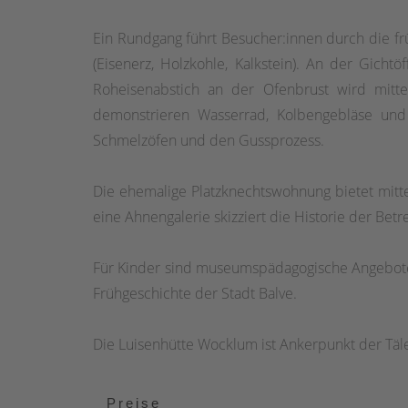
Ein Rundgang führt Besucher:innen durch die fr
(Eisenerz, Holzkohle, Kalkstein). An der Gichtö
Roheisenabstich an der Ofenbrust wird mittel
demonstrieren Wasserrad, Kolbengebläse und 
Schmelzöfen und den Gussprozess.
Die ehemalige Platzknechtswohnung bietet mitte
eine Ahnengalerie skizziert die Historie der Bet
Für Kinder sind museumspädagogische Angebote
Frühgeschichte der Stadt Balve.
Die Luisenhütte Wocklum ist Ankerpunkt der Täl
Preise