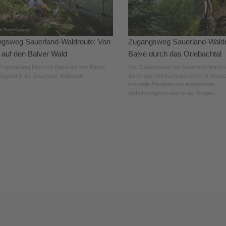
gsweg Sauerland-Waldroute: Von
Zugangsweg Sauerland-Waldr
 auf den Balver Wald
Balve durch das Orlebachtal
Zugangsweg führt von Balve auf den Balver
Der Zugangsweg zur Sauerland-Waldro
tegriert in die Sauerland-Waldroute.
durch das Orlebachtal erschließt Wande
kulturelle Facetten und angenehme
Einkehrmöglichkeiten in der Region.