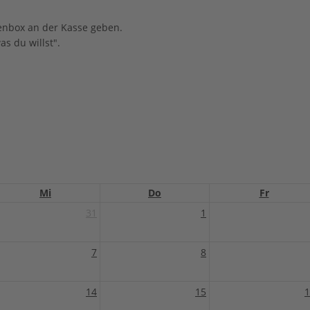
enbox an der Kasse geben.
s du willst".
Mi
Do
Fr
31
1
7
8
14
15
1