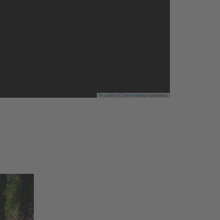
Leaflet
|
©
OpenStreetMap
contributors