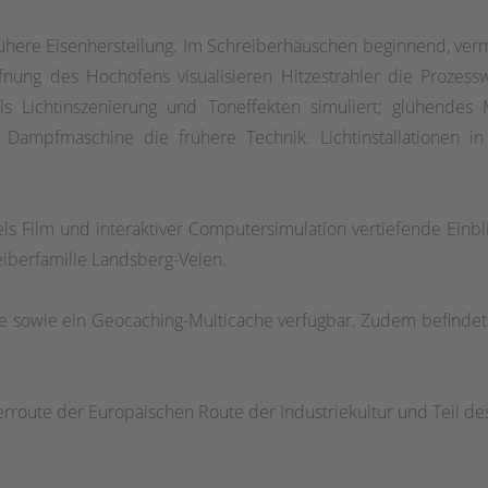
ühere Eisenherstellung. Im Schreiberhäuschen beginnend, verm
ffnung des Hochofens visualisieren Hitzestrahler die Prozessw
s Lichtinszenierung und Toneffekten simuliert; glühendes M
Dampfmaschine die frühere Technik. Lichtinstallationen in
ls Film und interaktiver Computersimulation vertiefende Einbl
reiberfamilie Landsberg-Velen.
 sowie ein Geocaching-Multicache verfügbar. Zudem befindet
erroute der Europäischen Route der Industriekultur und Teil 