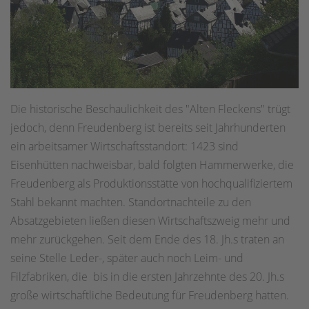
Die historische Beschaulichkeit des "Alten Fleckens" trügt
jedoch, denn Freudenberg ist bereits seit Jahrhunderten
ein arbeitsamer Wirtschaftsstandort: 1423 sind
Eisenhütten nachweisbar, bald folgten Hammerwerke, die
Freudenberg als Produktionsstätte von hochqualifiziertem
Stahl bekannt machten. Standortnachteile zu den
Absatzgebieten ließen diesen Wirtschaftszweig mehr und
mehr zurückgehen. Seit dem Ende des 18. Jh.s traten an
seine Stelle Leder-, später auch noch Leim- und
Filzfabriken, die bis in die ersten Jahrzehnte des 20. Jh.s
große wirtschaftliche Bedeutung für Freudenberg hatten.