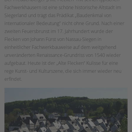
Fachwerkhäusern ist eine schöne historische Altstadt im
Siegerland und trägt das Prädikat „Baudenkmal von
internationaler Bedeutung" nicht ohne Grund. Nach einer
zweiten Feuersbrunst im 17. Jahrhundert wurde der
Flecken von Johann Fürst von Nassau-Siegen in
einheitlicher Fachwerkbauweise auf dem weitgehend
unveränderten Renaissance-Grundriss von 1540 wieder
aufgebaut. Heute ist der „Alte Flecken“ Kulisse für eine
rege Kunst- und Kulturszene, die sich immer wieder neu
erfindet.