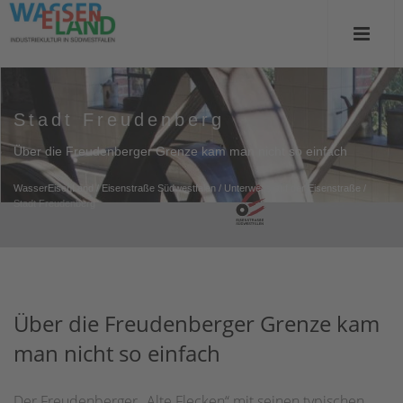
Stadt Freudenberg
Über die Freudenberger Grenze kam man nicht so einfach
WasserEisenLand
/
Eisenstraße Südwestfalen
/
Unterwegs auf der Eisenstraße
/
Stadt Freudenberg
Über die Freudenberger Grenze kam
man nicht so einfach
Der Freudenberger „Alte Flecken“ mit seinen typischen