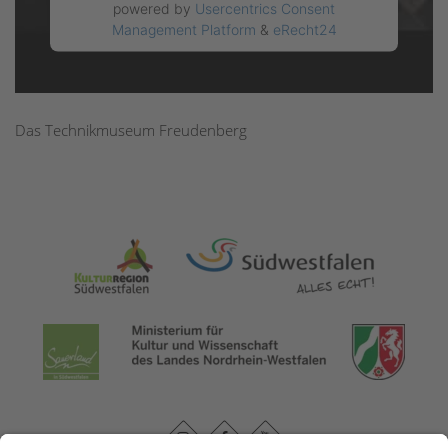
powered by
Usercentrics Consent
Management Platform
&
eRecht24
Das Technikmuseum Freudenberg