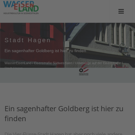
Stadt Hagen
Ein sagenhafter Goldberg ist hier zu finden
WasserEisenLand
/
Eisenstraße Südwestfalen
/
Unterwegs auf der Eisenstraße
/
Stadt Hagen
Ein sagenhafter Goldberg ist hier zu
finden
Die Vier-Flüsse-Stadt Hagen hat aber noch viele andere