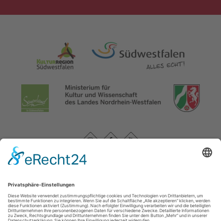
Datenschutzerklärung
|
Impressum
|
Service und Kontakt
WasserEisenland e. V.
c/o FD 40 Kultur und Tourismus des Märkischen
Kreises / Bismarckstr. 15
58762
Altena