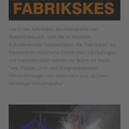
Live in den Fabrikskes, die Festivalreihe von
WasserEisenLand, rückt die technischen
Kulturdenkmäler Südwestfalens, die "Fabrikskes" ins
Rampenlicht. Historische Eisenhütten, Fabrikanlagen
und Freilichtmuseen werden zur Bühne für Musik,
Tanz, Theater, Licht- und Klanginstallationen,
Filmvorführungen und vieles mehr kurz: zu Orten
lebendiger Industriekultur!