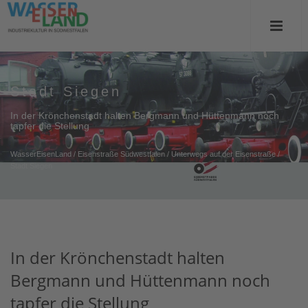
Stadt Siegen
In der Krönchenstadt halten Bergmann und Hüttenmann noch
tapfer die Stellung
WasserEisenLand
/
Eisenstraße Südwestfalen
/
Unterwegs auf der Eisenstraße
/
Stadt Siegen
In der Krönchenstadt halten
Bergmann und Hüttenmann noch
tapfer die Stellung